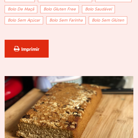
Bolo De Maçã
Bolo Gluten Free
Bolo Saudável
Bolo Sem Açúcar
Bolo Sem Farinha
Bolo Sem Glúten
Imprimir