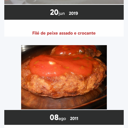
20
jun
2019
Filé de peixe assado e crocante
08
ago
2011