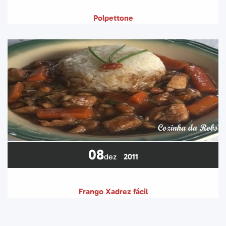
Polpettone
08
dez
2011
Frango Xadrez fácil