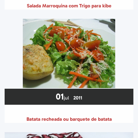
Salada Marroquina com Trigo para kibe
01
jul
2011
Batata recheada ou barquete de batata