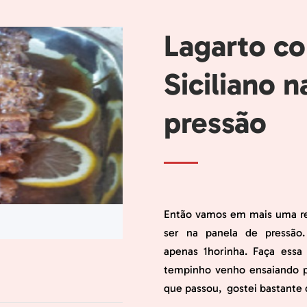
Lagarto co
Siciliano 
pressão
Então vamos em mais uma rec
pp
erest
ser na panela de pressão
apenas 1horinha. Faça essa
tempinho venho ensaiando pr
que passou, gostei bastante d