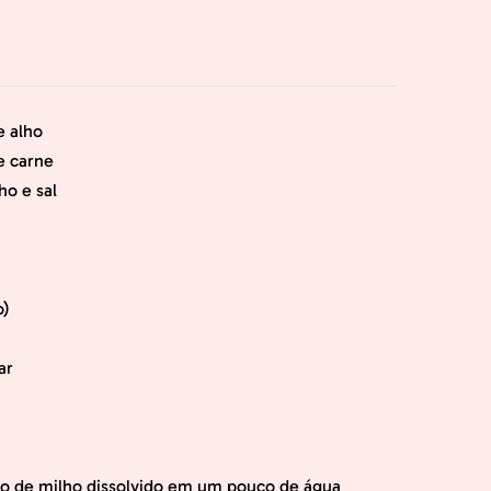
e alho
e carne
ho e sal
o)
ar
do de milho dissolvido em um pouco de água