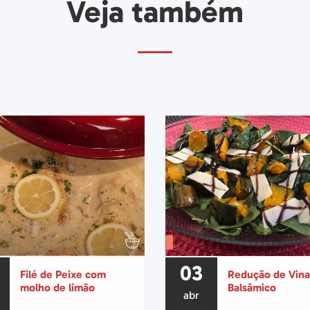
Veja também
03
Filé de Peixe com
Redução de Vin
molho de limão
Balsâmico
abr