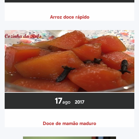
Arroz doce rápido
17
ago
2017
Doce de mamão maduro